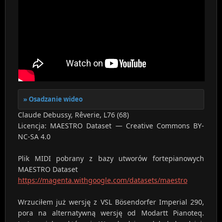
Osadzanie wideo
Claude Debussy, Rêverie, L76 (68)
Licencja: MAESTRO Dataset — Creative Commons BY-
NC-SA 4.0
Plik MIDI pobrany z bazy utworów fortepianowych
MAESTRO Dataset
https://magenta.withgoogle.com/datasets/maestro
Wrzuciłem już wersję z VSL Bösendorfer Imperial 290,
pora na alternatywną wersję od Modartt Pianoteq.