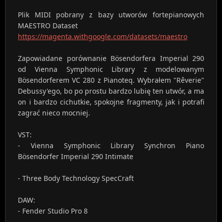
Plik MIDI pobrany z bazy utworów fortepianowych
MAESTRO Dataset
https://magenta.withgoogle.com/datasets/maestro
Zapowiadane porównanie Bösendorfera Imperial 290
od Vienna Symphonic Library z modelowanym
Bösendorferem VC 280 z Pianoteq. Wybrałem "Rêverie"
Debussy'ego, bo po prostu bardzo lubię ten utwór, a ma
on i bardzo cichutkie, spokojne fragmenty, jak i potrafi
zagrać nieco mocniej.
VST:
- Vienna Symphonic Library Synchron Piano
Bösendorfer Imperial 290 Intimate
- Three Body Technology SpecCraft
DAW:
- Fender Studio Pro 8