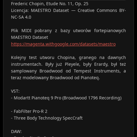
Frederic Chopin, Etude No. 11, Op. 25
Licencja: MAESTRO Dataset — Creative Commons BY-
NC-SA 4.0
Plik MIDI pobrany z bazy utworów fortepianowych
MAESTRO Dataset
https://magenta.withgoogle.com/datasets/maestro
Kolejny test utworu Chopina, granego na dawnych
instrumentach. Były już Pleyele, były Erardy, był też
samplowany Broadwood od Tempest Instruments, a
teraz modelowany Broadwood od Pianoteq.
VST:
- Modartt Pianoteq 9 Pro (Broadwood 1796 Recording)
- FabFilter Pro-R 2
- Three Body Technology SpecCraft
DAW: