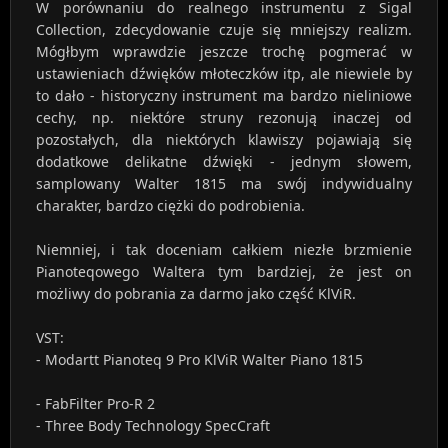
W porównaniu do realnego instrumentu z Sigal
Collection, zdecydowanie czuje się mniejszy realizm.
Mógłbym wprawdzie jeszcze trochę pogmerać w
ustawieniach dźwięków młoteczków itp, ale niewiele by
to dało - historyczny instrument ma bardzo nieliniowe
cechy, np. niektóre struny rezonują inaczej od
pozostałych, dla niektórych klawiszy pojawiają się
dodatkowe delikatne dźwięki - jednym słowem,
samplowany Walter 1815 ma swój indywidualny
charakter, bardzo ciężki do podrobienia.
Niemniej, i tak doceniam całkiem niezłe brzmienie
Pianoteqowego Waltera tym bardziej, że jest on
możliwy do pobrania za darmo jako część KlViR.
VST:
- Modartt Pianoteq 9 Pro KlViR Walter Piano 1815
- FabFilter Pro-R 2
- Three Body Technology SpecCraft