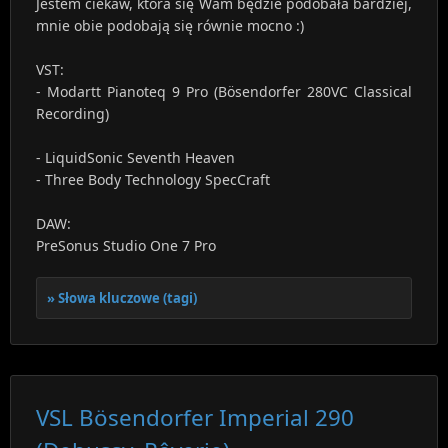
Jestem ciekaw, która się Wam będzie podobała bardziej,
mnie obie podobają się równie mocno :)
VST:
- Modartt Pianoteq 9 Pro (Bösendorfer 280VC Classical
Recording)
- LiquidSonic Seventh Heaven
- Three Body Technology SpecCraft
DAW:
PreSonus Studio One 7 Pro
Słowa kluczowe (tagi)
VSL Bösendorfer Imperial 290