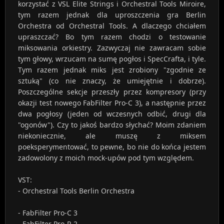
korzystać z VSL Elite Strings i Orchestral Tools Miroire,
tym razem jednak dla uproszczenia gra Berlin
Orchestra od Orchestral Tools. A dlaczego chciałem
upraszczać? Bo tym razem chodzi o testowanie
miksowania orkiestry. Zazwyczaj nie zawracam sobie
tym głowy, wrzucam na sumę pogłos i SpecCrafta, i tyle.
Tym razem jednak miks jest zrobiony "zgodnie ze
sztuką" (co nie znaczy, że umiejętnie i dobrze).
Poszczególne sekcje przeszły przez kompresory (przy
okazji test nowego FabFilter Pro-C 3), a następnie przez
dwa pogłosy (jeden od wczesnych odbić, drugi dla
"ogonów"). Czy to jakoś bardzo słychać? Moim zdaniem
niekoniecznie, ale muszę z miksem
poeksperymentować, to pewne, bo nie do końca jestem
zadowolony z moich mock-upów pod tym względem.
VST:
- Orchestral Tools Berlin Orchestra
- FabFilter Pro-C 3
- FabFilter Pro-R 2